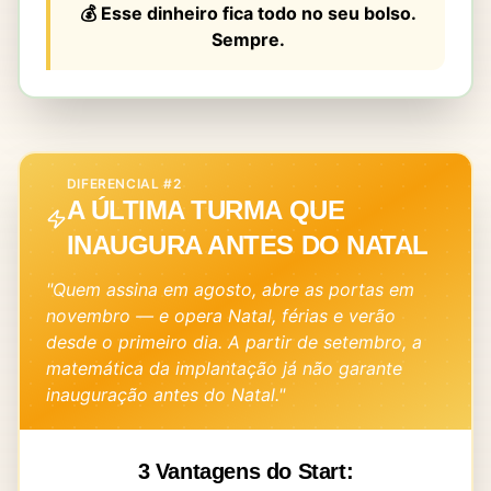
💰 Esse dinheiro fica todo no seu bolso.
Sempre.
DIFERENCIAL #2
A ÚLTIMA TURMA QUE
INAUGURA ANTES DO NATAL
"Quem assina em agosto, abre as portas em
novembro — e opera Natal, férias e verão
desde o primeiro dia. A partir de setembro, a
matemática da implantação já não garante
inauguração antes do Natal."
3 Vantagens do Start: