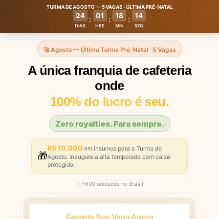
TURMA DE AGOSTO — 5 VAGAS · ÚLTIMA PRÉ-NATAL
24
01
18
13
:
:
:
DIAS
HRS
MIN
SEG
🚀 Agosto — Última Turma Pré-Natal · 5 Vagas
A única franquia de cafeteria
onde
100% do lucro é seu.
Zero royalties. Para sempre.
R$ 10.000
em insumos para a Turma de
🎁
Agosto. Inaugure a alta temporada com caixa
protegido.
✅ +600 unidades no Brasil
Garanta Sua Vaga Agora